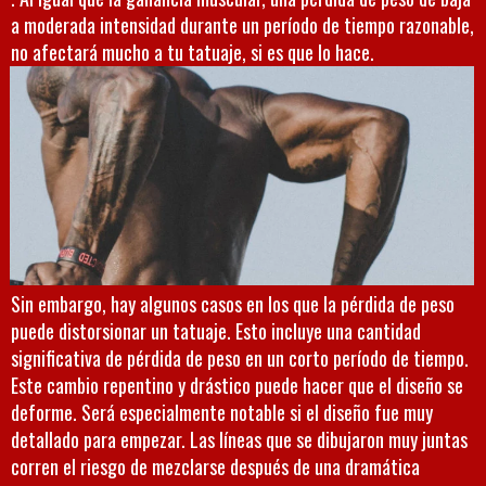
a moderada intensidad durante un período de tiempo razonable,
no afectará mucho a tu tatuaje, si es que lo hace.
Sin embargo, hay algunos casos en los que la pérdida de peso
puede distorsionar un tatuaje. Esto incluye una cantidad
significativa de pérdida de peso en un corto período de tiempo.
Este cambio repentino y drástico puede hacer que el diseño se
deforme. Será especialmente notable si el diseño fue muy
detallado para empezar. Las líneas que se dibujaron muy juntas
corren el riesgo de mezclarse después de una dramática