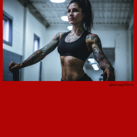
@aloragriffiths