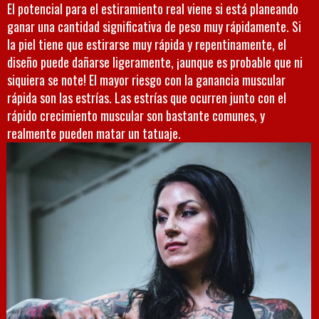
El potencial para el estiramiento real viene si está planeando
ganar una cantidad significativa de peso muy rápidamente. Si
la piel tiene que estirarse muy rápida y repentinamente, el
diseño puede dañarse ligeramente, ¡aunque es probable que ni
siquiera se note! El mayor riesgo con la ganancia muscular
rápida son las estrías. Las estrías que ocurren junto con el
rápido crecimiento muscular son bastante comunes, y
realmente pueden matar un tatuaje.