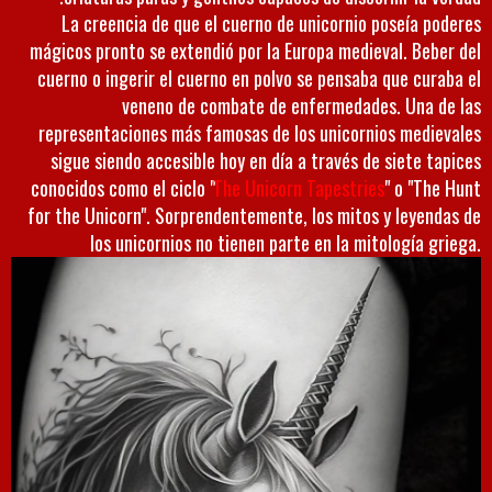
La creencia de que el cuerno de unicornio poseía poderes
mágicos pronto se extendió por la Europa medieval. Beber del
cuerno o ingerir el cuerno en polvo se pensaba que curaba el
veneno de combate de enfermedades. Una de las
representaciones más famosas de los unicornios medievales
sigue siendo accesible hoy en día a través de siete tapices
conocidos como el ciclo "
The Unicorn Tapestries
" o "The Hunt
for the Unicorn". Sorprendentemente, los mitos y leyendas de
los unicornios no tienen parte en la mitología griega.