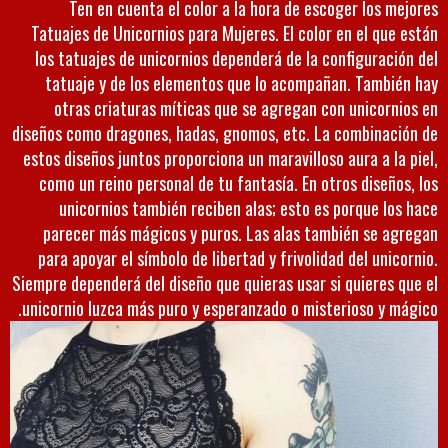
Ten en cuenta el color a la hora de escoger los mejores
Tatuajes de Unicornios para Mujeres. El color en el que están
los tatuajes de unicornios dependerá de la configuración del
tatuaje y de los elementos que lo acompañan. También hay
otras criaturas míticas que se agregan con unicornios en
diseños como dragones, hadas, gnomos, etc. La combinación de
estos diseños juntos proporciona un maravilloso aura a la piel,
como un reino personal de tu fantasía. En otros diseños, los
unicornios también reciben alas; esto es porque los hace
parecer más mágicos y puros. Las alas también se agregan
para apoyar el símbolo de libertad y frivolidad del unicornio.
Siempre dependerá del diseño que quieras usar si quieres que el
unicornio luzca más puro y esperanzado o misterioso y mágico.