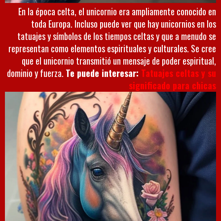
En la época celta, el unicornio era ampliamente conocido en
toda Europa. Incluso puede ver que hay unicornios en los
tatuajes y símbolos de los tiempos celtas y que a menudo se
representan como elementos espirituales y culturales. Se cree
que el unicornio transmitió un mensaje de poder espiritual,
dominio y fuerza.
Te puede interesar:
Tatuajes celtas y su
significado para chicas