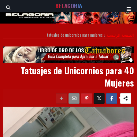
BELAGORIA
tatuajes de unicornios para mujeres
الصفحة الرئيسية
40 Tatuajes de Unicornios para
Mujeres