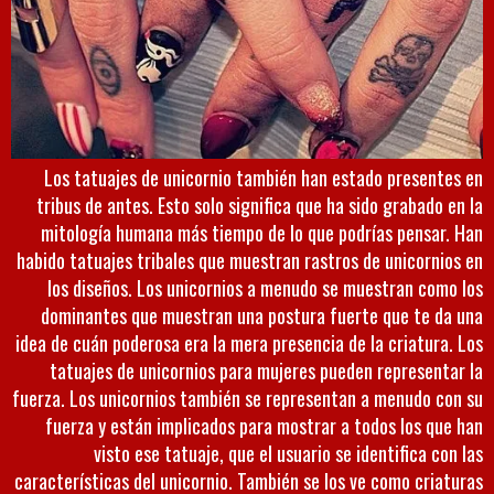
Los tatuajes de unicornio también han estado presentes en
tribus de antes. Esto solo significa que ha sido grabado en la
mitología humana más tiempo de lo que podrías pensar. Han
habido tatuajes tribales que muestran rastros de unicornios en
los diseños. Los unicornios a menudo se muestran como los
dominantes que muestran una postura fuerte que te da una
idea de cuán poderosa era la mera presencia de la criatura. Los
tatuajes de unicornios para mujeres pueden representar la
fuerza. Los unicornios también se representan a menudo con su
fuerza y están implicados para mostrar a todos los que han
visto ese tatuaje, que el usuario se identifica con las
características del unicornio. También se los ve como criaturas