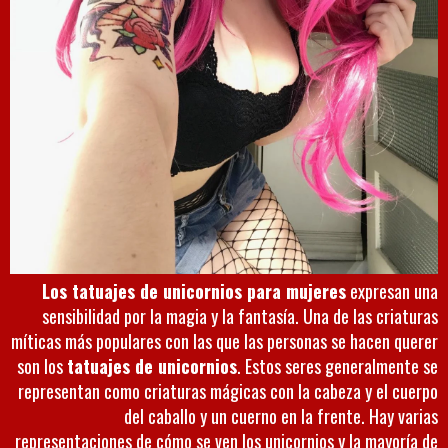
Los tatuajes de unicornios para mujeres
expresan una
sensibilidad por la magia y la fantasía. Una de las criaturas
míticas más populares con las que las personas se hacen querer
son los
tatuajes de unicornios
. Estos seres generalmente se
representan como criaturas mágicas con la cabeza y el cuerpo
del caballo y un cuerno en la frente. Hay varias
representaciones de cómo se ven los unicornios y la mayoría de