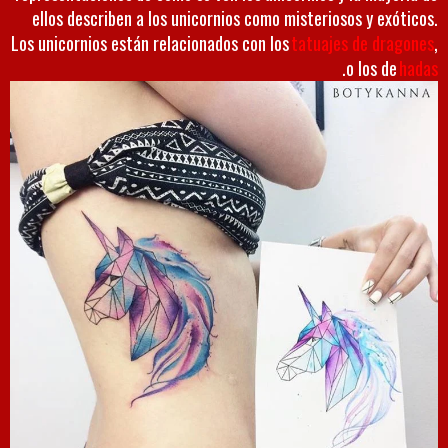
ellos describen a los unicornios como misteriosos y exóticos.
Los unicornios están relacionados con los
tatuajes de dragones
,
.
o los de
hadas