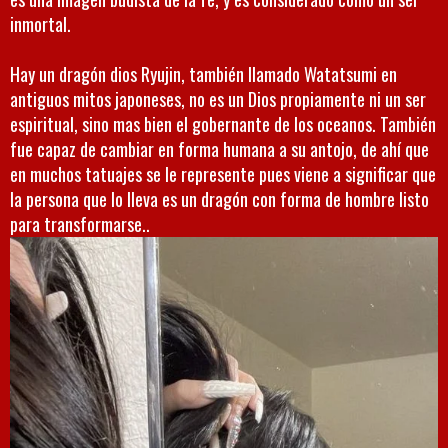
inmortal.
Hay un dragón dios Ryujin, también llamado Watatsumi en
antiguos mitos japoneses, no es un Dios propiamente ni un ser
espiritual, sino mas bien el gobernante de los oceanos. También
fue capaz de cambiar en forma humana a su antojo, de ahí que
en muchos tatuajes se le represente pues viene a significar que
la persona que lo lleva es un dragón con forma de hombre listo
para transformarse..