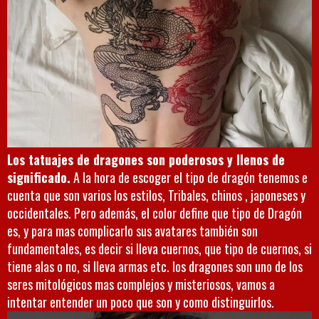
Los tatuajes de dragones son poderosos y llenos de
significado.
A la hora de escoger el tipo de dragón tenemos e
cuenta que son varios los estilos, Tribales, chinos , japoneses y
occidentales. Pero además, el color define que tipo de Dragón
es, y para mas complicarlo sus avatares también son
fundamentales, es decir si lleva cuernos, que tipo de cuernos, si
tiene alas o no, si lleva armas etc. los dragones son uno de los
seres mitológicos mas complejos y misteriosos, vamos a
intentar entender un poco que son y como distinguirlos.