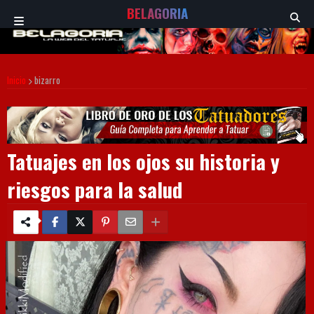
BELAGORIA
Inicio
bizarro
Tatuajes en los ojos su historia y
riesgos para la salud