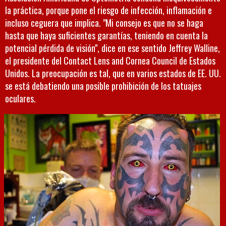
la práctica, porque pone el riesgo de infección, inflamación e
incluso ceguera que implica. "Mi consejo es que no se haga
hasta que haya suficientes garantías, teniendo en cuenta la
potencial pérdida de visión", dice en ese sentido Jeffrey Walline,
el presidente del Contact Lens and Cornea Council de Estados
Unidos. La preocupación es tal, que en varios estados de EE. UU.
se está debatiendo una posible prohibición de los tatuajes
oculares.