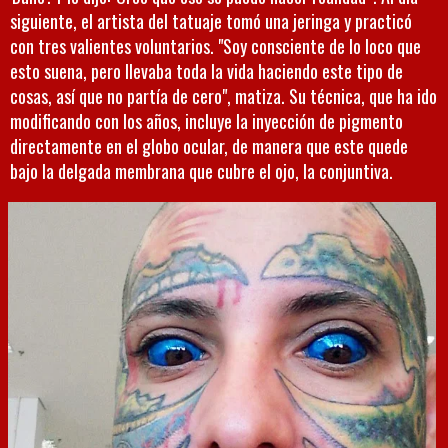
siguiente, el artista del tatuaje tomó una jeringa y practicó
con tres valientes voluntarios. "Soy consciente de lo loco que
esto suena, pero llevaba toda la vida haciendo este tipo de
cosas, así que no partía de cero", matiza. Su técnica, que ha ido
modificando con los años, incluye la inyección de pigmento
directamente en el globo ocular, de manera que este quede
bajo la delgada membrana que cubre el ojo, la conjuntiva.