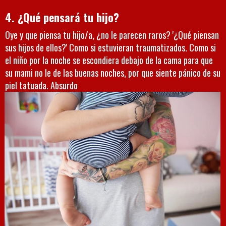
4. ¿Qué pensará tu hijo?
Oye y que piensa tu hijo/a, ¿no le parecen raros? '¿Qué piensan
sus hijos de ellos?' Como si estuvieran traumatizados. Como si
el niño por la noche se escondiera debajo de la cama para que
su mami no le de las buenas noches, por que siente pánico de su
piel tatuada. Absurdo