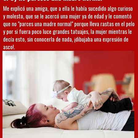
Me explicó una amiga, que a ella le había sucedido algo curioso
y molesto, que se le acercó una mujer ya de edad y le comentó
que no "parces una madre normal" porque lleva rastas en el pelo
y por si fuera poco luce grandes tatuajes, la mujer mientras le
decía esto, sin conocerla de nada, ¡dibujaba una expresión de
asco!.