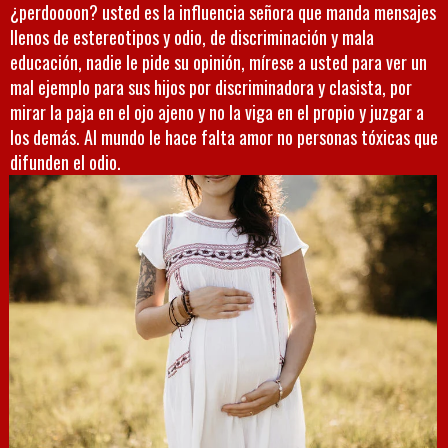
¿perdoooon? usted es la influencia señora que manda mensajes
llenos de estereotipos y odio, de discriminación y mala
educación, nadie le pide su opinión, mírese a usted para ver un
mal ejemplo para sus hijos por discriminadora y clasista, por
mirar la paja en el ojo ajeno y no la viga en el propio y juzgar a
los demás. Al mundo le hace falta amor no personas tóxicas que
difunden el odio.