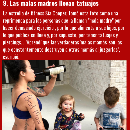
9. Las malas madres llevan tatuajes
La estrella de fitness Sia Cooper, tomó esta foto como una
reprimenda para las personas que la llaman "mala madre" por
hacer demasiado ejercicio , por lo que alimenta a sus hijos, por
lo que publica en línea y, por supuesto, por tener tatuajes y
piercings. . "Aprendí que las verdaderas 'malas mamás' son las
que constantemente destruyen a otras mamás al juzgarlas",
escribió.