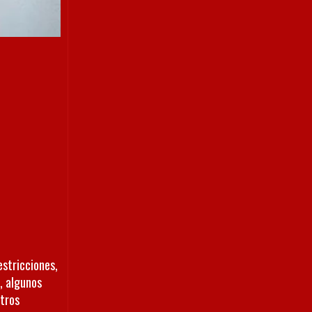
estricciones,
, algunos
otros