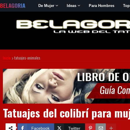
BELAGORIA
De Mujer
Ideas
Para Hombres
Top
Inicio
tatuajes-animales
Tatuajes del colibrí para mu
Facebook
Twitter