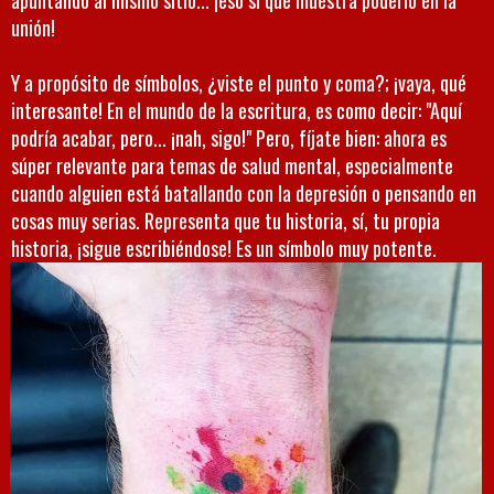
apuntando al mismo sitio... ¡eso sí que muestra poderío en la
unión!
Y a propósito de símbolos, ¿viste el punto y coma?; ¡vaya, qué
interesante! En el mundo de la escritura, es como decir: "Aquí
podría acabar, pero... ¡nah, sigo!" Pero, fíjate bien: ahora es
súper relevante para temas de salud mental, especialmente
cuando alguien está batallando con la depresión o pensando en
cosas muy serias. Representa que tu historia, sí, tu propia
historia, ¡sigue escribiéndose! Es un símbolo muy potente.