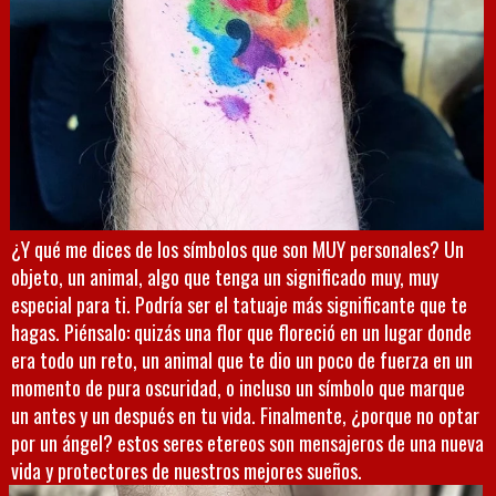
¿Y qué me dices de los símbolos que son MUY personales? Un
objeto, un animal, algo que tenga un significado muy, muy
especial para ti. Podría ser el tatuaje más significante que te
hagas. Piénsalo: quizás una flor que floreció en un lugar donde
era todo un reto, un animal que te dio un poco de fuerza en un
momento de pura oscuridad, o incluso un símbolo que marque
un antes y un después en tu vida. Finalmente, ¿porque no optar
por un ángel? estos seres etereos son mensajeros de una nueva
vida y protectores de nuestros mejores sueños.