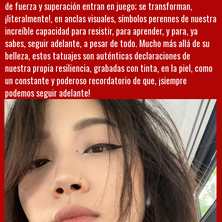
de fuerza y superación entran en juego; se transforman,
¡literalmente!, en anclas visuales, símbolos perennes de nuestra
increíble capacidad para resistir, para aprender, y para, ya
sabes, seguir adelante, a pesar de todo. Mucho más allá de su
belleza, estos tatuajes son auténticas declaraciones de
nuestra propia resiliencia, grabadas con tinta, en la piel, como
un constante y poderoso recordatorio de que, ¡siempre
podemos seguir adelante!