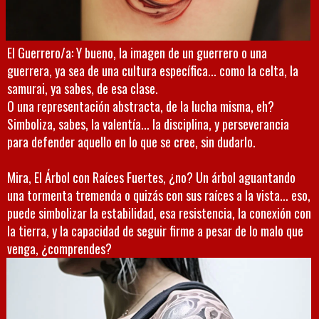
El Guerrero/a: Y bueno, la imagen de un guerrero o una
guerrera, ya sea de una cultura específica... como la celta, la
samurai, ya sabes, de esa clase.
O una representación abstracta, de la lucha misma, eh?
Simboliza, sabes, la valentía... la disciplina, y perseverancia
para defender aquello en lo que se cree, sin dudarlo.
Mira, El Árbol con Raíces Fuertes, ¿no? Un árbol aguantando
una tormenta tremenda o quizás con sus raíces a la vista... eso,
puede simbolizar la estabilidad, esa resistencia, la conexión con
la tierra, y la capacidad de seguir firme a pesar de lo malo que
venga, ¿comprendes?