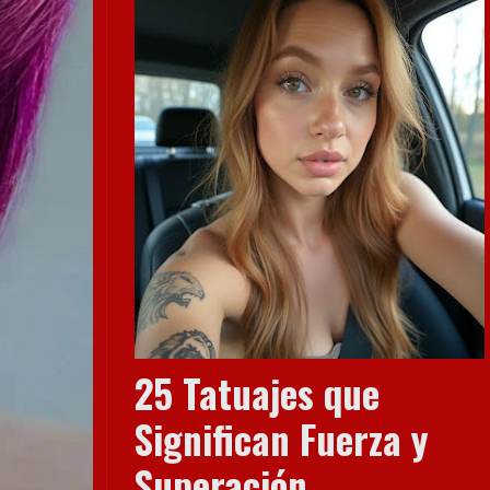
25 Tatuajes que
Significan Fuerza y
Superación