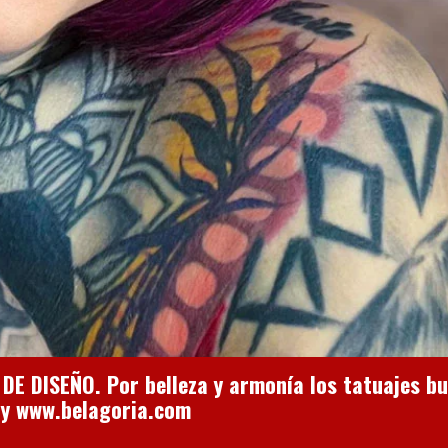
 DISEÑO. Por belleza y armonía los tatuajes bu
 by www.belagoria.com