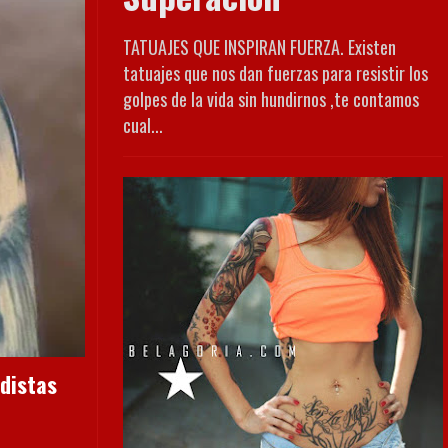
TATUAJES QUE INSPIRAN FUERZA. Existen
tatuajes que nos dan fuerzas para resistir los
golpes de la vida sin hundirnos ,te contamos
cual...
distas