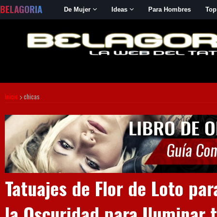
BELAGORIA
De Mujer
Ideas
Para Hombres
Top
Inicio
chicas
Tatuajes de Flor de Loto pa
la Oscuridad para Iluminar t