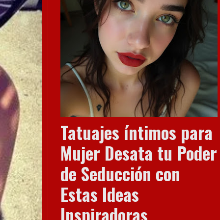
Tatuajes íntimos para
Mujer Desata tu Poder
de Seducción con
Estas Ideas
Inspiradoras