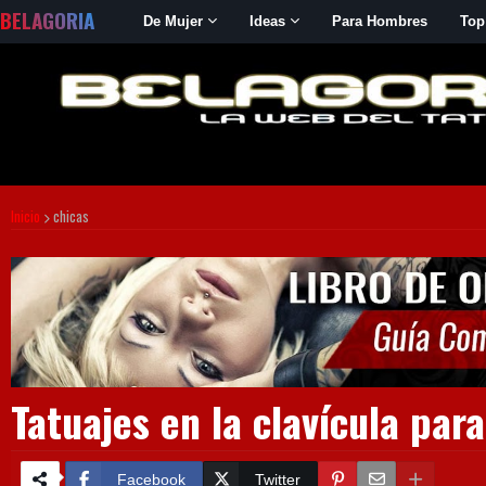
BELAGORIA
De Mujer
Ideas
Para Hombres
Top
Inicio
chicas
Tatuajes en la clavícula par
Facebook
Twitter