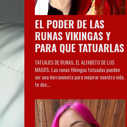
EL PODER DE LAS
RUNAS VIKINGAS Y
PARA QUE TATUARLAS
TATUAJES DE RUNAS, EL ALFABETO DE LOS
MAGOS. Las runas Vikingas tatuadas pueden
ser una herramienta para mejorar nuestra vida,
te dec...