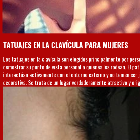
TATUAJES EN LA CLAVÍCULA PARA MUJERES
Los tatuajes en la clavícula son elegidos principalmente por per
demostrar su punto de vista personal a quienes les rodean. El pat
interactúan activamente con el entorno externo y no temen ser j
decorativa. Se trata de un lugar verdaderamente atractivo y ori