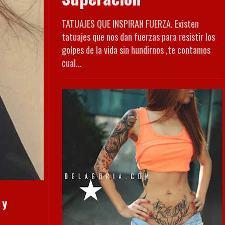
TATUAJES QUE INSPIRAN FUERZA. Existen
tatuajes que nos dan fuerzas para resistir los
golpes de la vida sin hundirnos ,te contamos
cual...
 y