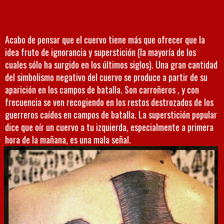
Acabo de pensar que el cuervo tiene más que ofrecer que la
idea fruto de ignorancia y superstición (la mayoría de los
cuales sólo ha surgido en los últimos siglos). Una gran cantidad
del simbolismo negativo del cuervo se produce a partir de su
aparición en los campos de batalla. Son carroñeros , y con
frecuencia se ven recogiendo en los restos destrozados de los
guerreros caídos en campos de batalla. La superstición popular
dice que oír un cuervo a tu izquierda, especialmente a primera
hora de la mañana, es una mala señal.