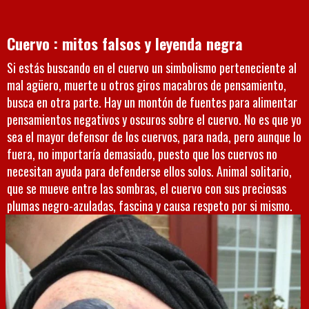
Cuervo : mitos falsos y leyenda negra
Si estás buscando en el cuervo un simbolismo perteneciente al
mal agüero, muerte u otros giros macabros de pensamiento,
busca en otra parte. Hay un montón de fuentes para alimentar
pensamientos negativos y oscuros sobre el cuervo. No es que yo
sea el mayor defensor de los cuervos, para nada, pero aunque lo
fuera, no importaría demasiado, puesto que los cuervos no
necesitan ayuda para defenderse ellos solos. Animal solitario,
que se mueve entre las sombras, el cuervo con sus preciosas
plumas negro-azuladas, fascina y causa respeto por si mismo.