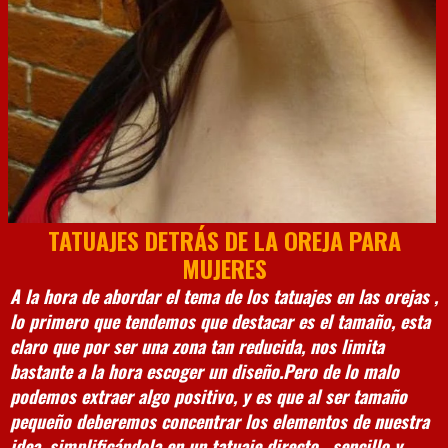
TATUAJES DETRÁS DE LA OREJA PARA
MUJERES
A la hora de abordar el tema de los tatuajes en las orejas ,
lo primero que tendemos que destacar es el tamaño, esta
claro que por ser una zona tan reducida, nos limita
bastante a la hora escoger un diseño.
Pero de lo malo
podemos extraer algo positivo, y es que al ser tamaño
pequeño deberemos concentrar los elementos de nuestra
idea, simplificándola en un tatuaje directo , sencillo y