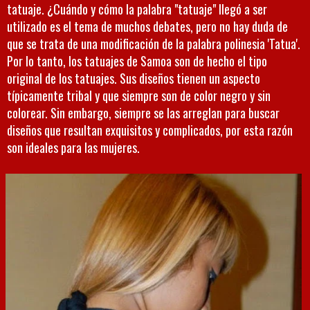
tatuaje. ¿Cuándo y cómo la palabra "tatuaje" llegó a ser
utilizado es el tema de muchos debates, pero no hay duda de
que se trata de una modificación de la palabra polinesia 'Tatua'.
Por lo tanto, los tatuajes de Samoa son de hecho el tipo
original de los tatuajes. Sus diseños tienen un aspecto
típicamente tribal y que siempre son de color negro y sin
colorear. Sin embargo, siempre se las arreglan para buscar
diseños que resultan exquisitos y complicados, por esta razón
son ideales para las mujeres.