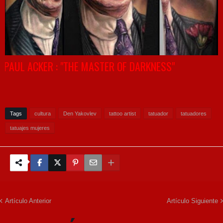
PAUL ACKER : "THE MASTER OF DARKNESS"
Tags
cultura
Den Yakovlev
tattoo artist
tatuador
tatuadores
tatuajes mujeres
Artículo Anterior
Artículo Siguiente