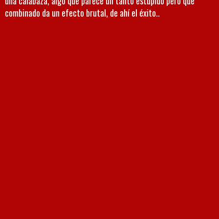
una calabaza, algo que parece un tanto estúpido pero que
combinado da un efecto brutal, de ahí el éxito..