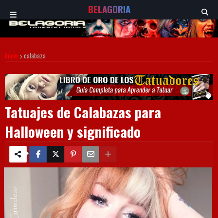
BELAGORIA
Inicio
calabaza
Tatuajes de Calabazas para
Halloween y significado