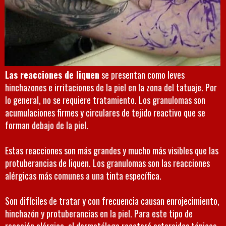
Las reacciones de
liquen
se presentan como leves
hinchazones e irritaciones de la piel en la zona del tatuaje. Por
lo general, no se requiere tratamiento.
Los granulomas
son
acumulaciones firmes y circulares de tejido reactivo que se
forman debajo de la piel.
Estas reacciones son más grandes y mucho más visibles que las
protuberancias de liquen. Los granulomas son las reacciones
alérgicas más comunes a una tinta específica.
Son difíciles de tratar y con frecuencia causan enrojecimiento,
hinchazón y protuberancias en la piel. Para este tipo de