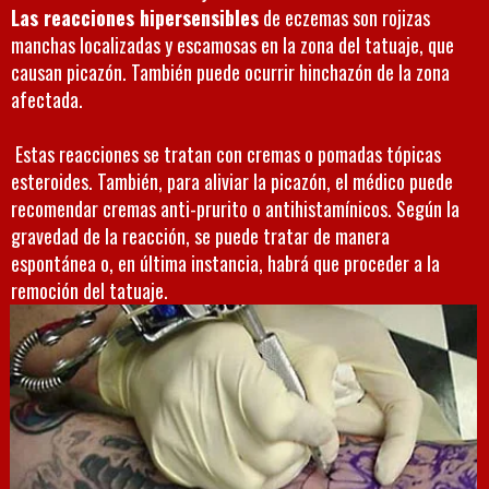
Las reacciones hipersensibles
de
eczemas
son rojizas
manchas localizadas y escamosas en la zona del tatuaje, que
causan picazón. También puede ocurrir hinchazón de la zona
afectada.
Estas reacciones se tratan con cremas o pomadas tópicas
esteroides. También, para aliviar la picazón, el médico puede
recomendar cremas anti-prurito o antihistamínicos. Según la
gravedad de la reacción, se puede tratar de manera
espontánea o, en última instancia, habrá que proceder a la
remoción del tatuaje.