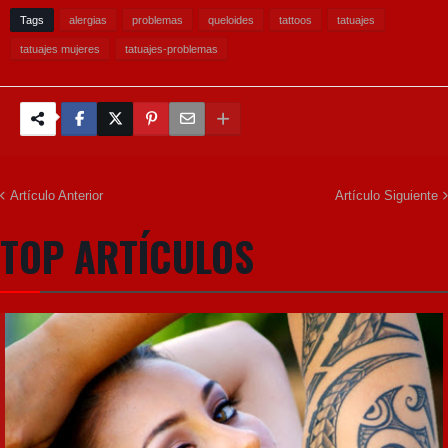
Tags
alergias
problemas
queloides
tattoos
tatuajes
tatuajes mujeres
tatuajes-problemas
Artículo Anterior
Artículo Siguiente
TOP ARTÍCULOS