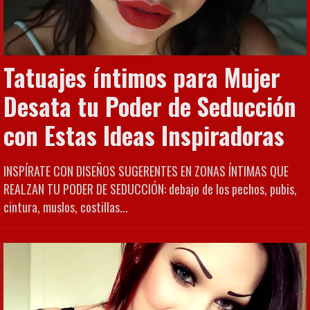
Tatuajes íntimos para Mujer
Desata tu Poder de Seducción
con Estas Ideas Inspiradoras
INSPÍRATE CON DISEÑOS SUGERENTES EN ZONAS ÍNTIMAS QUE
REALZAN TU PODER DE SEDUCCIÓN: debajo de los pechos, pubis,
cintura, muslos, costillas...