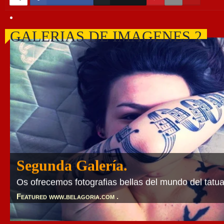
GALERIAS DE IMAGENES 2
Segunda Galería.
Segunda Galería.
Os ofrecemos fotografias bellas del mundo del tatua
Os ofrecemos fotografias bellas del mundo del tatua
Featured www.belagoria.com .
Featured www.belagoria.com .