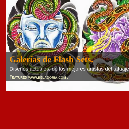
Galerías de Flash Sets.
Galerías de Flash Sets.
Diseños actuales, de los mejores artistas del tatuaje
Diseños actuales, de los mejores artistas del tatuaje
Featured www.belagoria.com .
Featured www.belagoria.com .